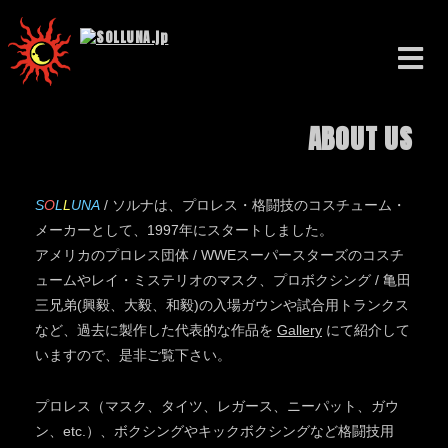
ABOUT US
S
O
L
L
U
N
A
/ ソルナは、プロレス・格闘技のコスチューム・
メーカーとして、1997年にスタートしました。
アメリカのプロレス団体 / WWEスーパースターズのコスチ
ュームやレイ・ミステリオのマスク、プロボクシング / 亀田
三兄弟(興毅、大毅、和毅)の入場ガウンや試合用トランクス
など、過去に製作した代表的な作品を
Gallery
にて紹介して
いますので、是非ご覧下さい。
プロレス（マスク、タイツ、レガース、ニーパット、ガウ
ン、etc.）、ボクシングやキックボクシングなど格闘技用